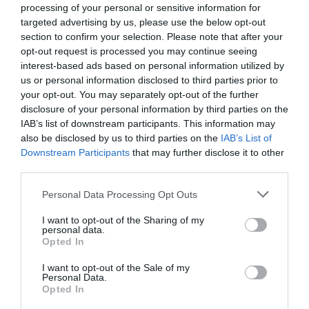
qualità! E´ arrivata la nuova
processing of your personal or sensitive information for
FIDAworkstation Plus
, provala
targeted advertising by us, please use the below opt-out
gratuitamente!
FIDA Finanza Dati Analisi
section to confirm your selection. Please note that after your
opt-out request is processed you may continue seeing
interest-based ads based on personal information utilized by
Exor
us or personal information disclosed to third parties prior to
←
Generali
Bper Banca
→
your opt-out. You may separately opt-out of the further
disclosure of your personal information by third parties on the
IAB’s list of downstream participants. This information may
also be disclosed by us to third parties on the
IAB’s List of
Lascia un commento
Downstream Participants
that may further disclose it to other
third parties.
Please note that this website/app uses one or more Google
Personal Data Processing Opt Outs
Il tuo indirizzo email non sarà pubblicato.
I
services and may gather and store information including but
campi obbligatori sono contrassegnati
*
not limited to your visit or usage behaviour. You may click to
I want to opt-out of the Sharing of my
personal data.
grant or deny consent to Google and its third-party tags to
Opted In
Commento
*
use your data for below specified purposes in below Google
consent section.
I want to opt-out of the Sale of my
Personal Data.
Opted In