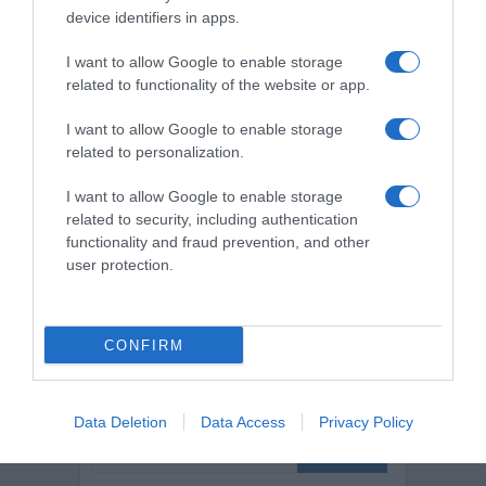
device identifiers in apps.
I want to allow Google to enable storage
Salva il mio nome, email e sito web in
related to functionality of the website or app.
questo browser per la prossima volta che
commento.
I want to allow Google to enable storage
related to personalization.
I want to allow Google to enable storage
related to security, including authentication
This site uses Akismet to reduce spam.
functionality and fraud prevention, and other
Learn how your comment data is
user protection.
processed.
CONFIRM
CERCA
Data Deletion
Data Access
Privacy Policy
Cerca