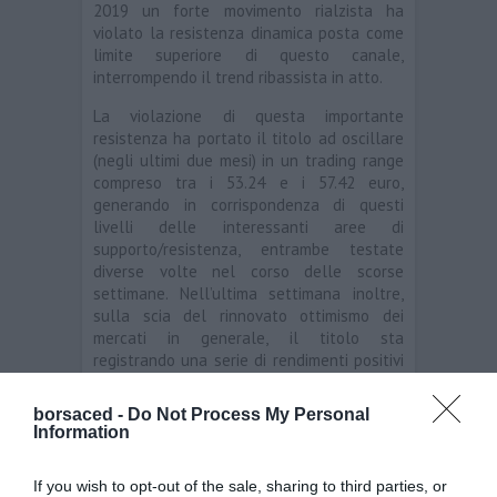
2019 un forte movimento rialzista ha
violato la resistenza dinamica posta come
limite superiore di questo canale,
interrompendo il trend ribassista in atto.
La violazione di questa importante
resistenza ha portato il titolo ad oscillare
(negli ultimi due mesi) in un trading range
compreso tra i 53.24 e i 57.42 euro,
generando in corrispondenza di questi
livelli delle interessanti aree di
supporto/resistenza, entrambe testate
diverse volte nel corso delle scorse
settimane. Nell’ultima settimana inoltre,
sulla scia del rinnovato ottimismo dei
mercati in generale, il titolo sta
registrando una serie di rendimenti positivi
che sembrano suggerire uno scenario
rialzista, confermato dalla violazione, nelle
borsaced -
Do Not Process My Personal
più recenti sedute, della resistenza in area
Information
57.42 già citata in precedenza.
If you wish to opt-out of the sale, sharing to third parties, or
Prova
FIDA TRADER
, Dati Metastock di