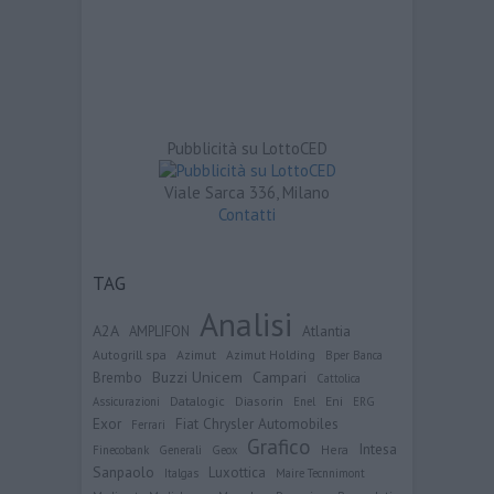
Pubblicità su LottoCED
Viale Sarca 336, Milano
Contatti
TAG
Analisi
A2A
Atlantia
AMPLIFON
Autogrill spa
Azimut
Azimut Holding
Bper Banca
Buzzi Unicem
Campari
Brembo
Cattolica
Datalogic
Diasorin
Eni
Assicurazioni
Enel
ERG
Exor
Fiat Chrysler Automobiles
Ferrari
Grafico
Intesa
Hera
Finecobank
Generali
Geox
Sanpaolo
Luxottica
Italgas
Maire Tecnnimont