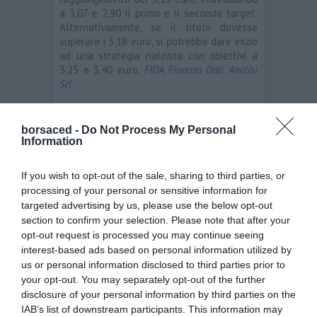
a 3,07 e 2,90 il primo e il secondo target.
Alternativamente, se il titolo dovesse
superare i 3,18 euro, si potrebbe dare inizio
ad una strategia rialzista con obiettivi a
3,25 e 3,40 euro.
FIDA Finanza Dati Analisi
Srl
Geox
borsaced -
Do Not Process My Personal
Information
←
Moncler
Intesa Sanpaolo
→
If you wish to opt-out of the sale, sharing to third parties, or
processing of your personal or sensitive information for
Lascia un commento
targeted advertising by us, please use the below opt-out
section to confirm your selection. Please note that after your
opt-out request is processed you may continue seeing
interest-based ads based on personal information utilized by
Il tuo indirizzo email non sarà pubblicato.
I
us or personal information disclosed to third parties prior to
campi obbligatori sono contrassegnati
*
your opt-out. You may separately opt-out of the further
disclosure of your personal information by third parties on the
Commento
*
IAB’s list of downstream participants. This information may