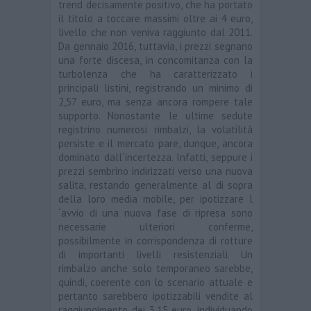
trend decisamente positivo, che ha portato
il titolo a toccare massimi oltre ai 4 euro,
livello che non veniva raggiunto dal 2011.
Da gennaio 2016, tuttavia, i prezzi segnano
una forte discesa, in concomitanza con la
turbolenza che ha caratterizzato i
principali listini, registrando un minimo di
2,57 euro, ma senza ancora rompere tale
supporto. Nonostante le ultime sedute
registrino numerosi rimbalzi, la volatilità
persiste e il mercato pare, dunque, ancora
dominato dall´incertezza. Infatti, seppure i
prezzi sembrino indirizzati verso una nuova
salita, restando generalmente al di sopra
della loro media mobile, per ipotizzare l
´avvio di una nuova fase di ripresa sono
necessarie ulteriori conferme,
possibilmente in corrispondenza di rotture
di importanti livelli resistenziali. Un
rimbalzo anche solo temporaneo sarebbe,
quindi, coerente con lo scenario attuale e
pertanto sarebbero ipotizzabili vendite al
raggiungimento dei 3,15 euro, individuando