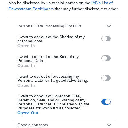
also be disclosed by us to third parties on the
IAB’s List of
Downstream Participants
that may further disclose it to other
third parties.
Please note that this website/app uses one or more Google
Personal Data Processing Opt Outs
services and may gather and store information including but
not limited to your visit or usage behaviour. You may click to
I want to opt-out of the Sharing of my
personal data.
grant or deny consent to Google and its third-party tags to
Opted In
use your data for below specified purposes in below Google
consent section.
I want to opt-out of the Sale of my
Personal Data.
Opted In
Nome
*
I want to opt-out of processing my
Personal Data for Targeted Advertising.
Opted In
I want to opt-out of Collection, Use,
Email
*
Retention, Sale, and/or Sharing of my
Personal Data that Is Unrelated with the
Purposes for which it was collected.
Opted Out
Google consents