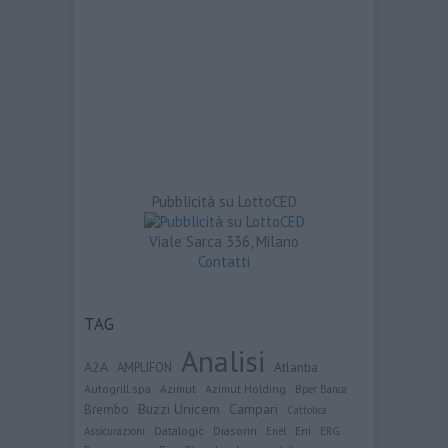
Pubblicità su LottoCED
Viale Sarca 336, Milano
Contatti
TAG
Analisi
A2A
Atlantia
AMPLIFON
Autogrill spa
Azimut
Azimut Holding
Bper Banca
Buzzi Unicem
Campari
Brembo
Cattolica
Datalogic
Diasorin
Eni
Assicurazioni
Enel
ERG