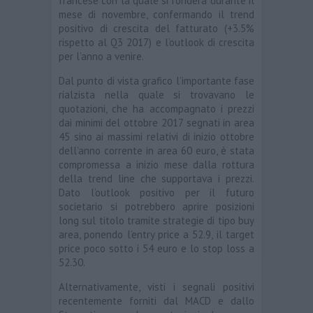
francese con la quale si fonderà durante il
mese di novembre, confermando il trend
positivo di crescita del fatturato (+3.5%
rispetto al Q3 2017) e l’outlook di crescita
per l’anno a venire.
Dal punto di vista grafico l’importante fase
rialzista nella quale si trovavano le
quotazioni, che ha accompagnato i prezzi
dai minimi del ottobre 2017 segnati in area
45 sino ai massimi relativi di inizio ottobre
dell’anno corrente in area 60 euro, è stata
compromessa a inizio mese dalla rottura
della trend line che supportava i prezzi.
Dato l’outlook positivo per il futuro
societario si potrebbero aprire posizioni
long sul titolo tramite strategie di tipo buy
area, ponendo l’entry price a 52.9, il target
price poco sotto i 54 euro e lo stop loss a
52.30.
Alternativamente, visti i segnali positivi
recentemente forniti dal MACD e dallo