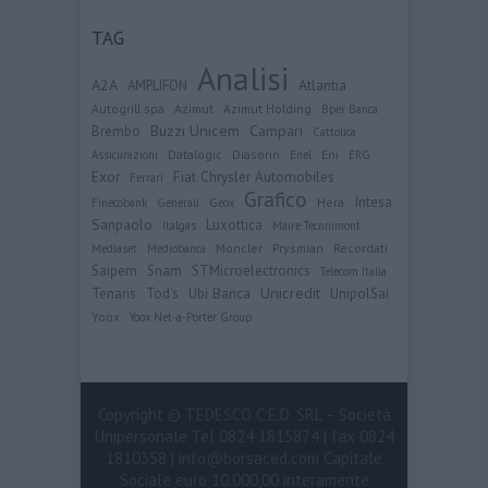
TAG
Analisi
A2A
Atlantia
AMPLIFON
Autogrill spa
Azimut
Azimut Holding
Bper Banca
Buzzi Unicem
Campari
Brembo
Cattolica
Datalogic
Diasorin
Eni
Assicurazioni
Enel
ERG
Exor
Fiat Chrysler Automobiles
Ferrari
Grafico
Intesa
Hera
Finecobank
Generali
Geox
Sanpaolo
Luxottica
Italgas
Maire Tecnnimont
Moncler
Prysmian
Recordati
Mediaset
Mediobanca
Saipem
Snam
STMicroelectronics
Telecom Italia
Ubi Banca
Unicredit
Tenaris
Tod's
UnipolSai
Yoox
Yoox Net-a-Porter Group
Copyright © TEDESCO C.E.D. SRL – Società
Unipersonale Tel 0824 1815874 | fax 0824
1810358 | info@borsaced.com Capitale
Sociale euro 10.000,00 interamente