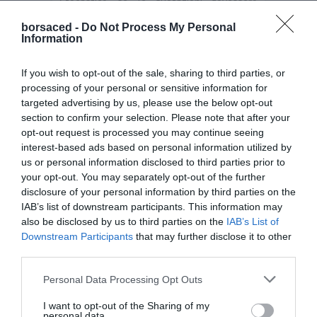
Stocastico, se le quotazioni dovessero
accelerare al rialzo violando la resistenza
borsaced -
Do Not Process My Personal
dinamica costituita dalla “vecchia”
Information
trendline e il livello dei 56.1 il primo target
di tale movimento rialzista sarebbe
individuabile nei 56.90 euro e,
If you wish to opt-out of the sale, sharing to third parties, or
successivamente, attorno all’area dei 58.
processing of your personal or sensitive information for
Attivando una strategia buy up su tali
targeted advertising by us, please use the below opt-out
livelli sarebbe opportuno fissare lo stop
section to confirm your selection. Please note that after your
loss a 55.65 euro.
opt-out request is processed you may continue seeing
interest-based ads based on personal information utilized by
Prova
FIDA TRADER
, Dati Metastock di
us or personal information disclosed to third parties prior to
qualità! E´ arrivata la nuova
your opt-out. You may separately opt-out of the further
FIDAworkstation Plus
, provala
disclosure of your personal information by third parties on the
gratuitamente!
FIDA Finanza Dati Analisi
IAB’s list of downstream participants. This information may
also be disclosed by us to third parties on the
IAB’s List of
Luxottica
Downstream Participants
that may further disclose it to other
third parties.
←
Erg
Cattolica Assicurazioni
→
Please note that this website/app uses one or more Google
Personal Data Processing Opt Outs
services and may gather and store information including but
not limited to your visit or usage behaviour. You may click to
I want to opt-out of the Sharing of my
personal data.