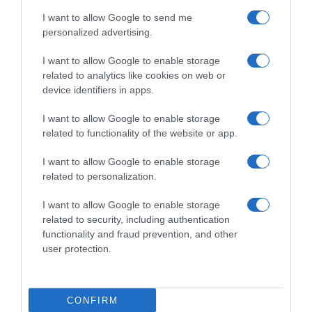
I want to allow Google to send me
personalized advertising.
Email
*
I want to allow Google to enable storage
related to analytics like cookies on web or
device identifiers in apps.
Sito web
I want to allow Google to enable storage
related to functionality of the website or app.
I want to allow Google to enable storage
related to personalization.
Salva il mio nome, email e sito web in
I want to allow Google to enable storage
questo browser per la prossima volta che
related to security, including authentication
commento.
functionality and fraud prevention, and other
user protection.
CONFIRM
This site uses Akismet to reduce spam.