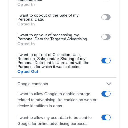
Lascia un commento
grant or deny consent to Google and its third-party tags to
Opted In
use your data for below specified purposes in below Google
consent section.
I want to opt-out of the Sale of my
Personal Data.
Il tuo indirizzo email non sarà pubblicato.
I
Opted In
campi obbligatori sono contrassegnati
*
I want to opt-out of processing my
Commento
*
Personal Data for Targeted Advertising.
Opted In
I want to opt-out of Collection, Use,
Retention, Sale, and/or Sharing of my
Personal Data that Is Unrelated with the
Purposes for which it was collected.
Opted Out
Google consents
I want to allow Google to enable storage
related to advertising like cookies on web or
device identifiers in apps.
Nome
*
I want to allow my user data to be sent to
Google for online advertising purposes.