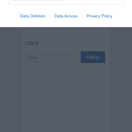
Learn how your comment data is
processed.
Data Deletion
Data Access
Privacy Policy
CERCA
Cerca