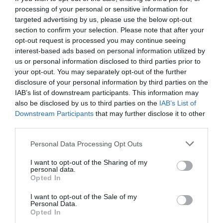
Prova
FIDA TRADER
, Dati Metastock di
processing of your personal or sensitive information for
qualità! E´ arrivata la nuova
targeted advertising by us, please use the below opt-out
FIDAworkstation Plus
, provala
section to confirm your selection. Please note that after your
gratuitamente!
FIDA Finanza Dati Analisi
opt-out request is processed you may continue seeing
interest-based ads based on personal information utilized by
Prysmian
us or personal information disclosed to third parties prior to
your opt-out. You may separately opt-out of the further
←
Azimut Holding
Unipol
→
disclosure of your personal information by third parties on the
IAB’s list of downstream participants. This information may
also be disclosed by us to third parties on the
IAB’s List of
Downstream Participants
that may further disclose it to other
Lascia un commento
third parties.
Please note that this website/app uses one or more Google
Personal Data Processing Opt Outs
services and may gather and store information including but
Il tuo indirizzo email non sarà pubblicato.
I
not limited to your visit or usage behaviour. You may click to
I want to opt-out of the Sharing of my
campi obbligatori sono contrassegnati
*
personal data.
grant or deny consent to Google and its third-party tags to
Opted In
Commento
*
use your data for below specified purposes in below Google
consent section.
I want to opt-out of the Sale of my
Personal Data.
Opted In