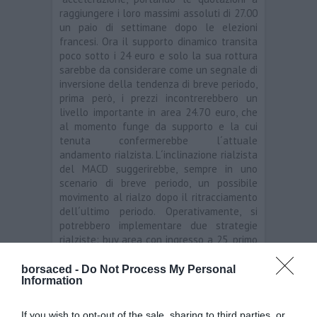
raggiungere i loro massimi assoluti di 27.00
un paio di settimane dopo le elezioni
francesi. Ora il supporto dinamico transita
poco sotto i 24 euro e solo la sua rottura
sarebbe da considerare come un segnale di
inversione della tendenza di breve periodo,
prima però, i prezzi incontrerebbero un
livello importante in area 24.70 euro, che
al momento funge da supporto e la cui
tenuta confermerebbe l´attuale
andamento rialzista. L´inclinazione rialzista
del MACD suggerirebbe, sempre in uno
scenario di breve periodo, un possibile
movimento al rialzo dopo il ritracciamento
dell´ultimo periodo. Operativamente, si
potrebbero implementare due strategie
rialziste: buy area con ingresso a 25, primo
target 25.30, secondo target 25.70 e stop
loss 23, oppure buy up con ingresso 25.35,
borsaced -
Do Not Process My Personal
Information
stop loss sotto i 24 euro e target sopra i
26.
If you wish to opt-out of the sale, sharing to third parties, or