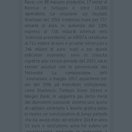
Paesi, con 88 impianti produttivi, 17 centri di
Ricerca e Sviluppo e oltre 19.000
dipendenti. La relazione sui risultati
finanziari del 2016 evidenzia ricavi per 7,57
miliardi di euro, in aumento del 2,8%
rispetto ai 7,36 miliardi ottenuti nell
´esercizio precedente, un EBIDTA rettificato
di 711 milioni di euro e un utile netto pari a
246 milioni di euro: tutti e tre questi
indicatori economici sono in crescita
rispetto allo stesso periodo del 2015, sia in
termini assoluti che in percentuale del
fatturato. La composizione dell
´azionariato, a maggio 2017, appartiene per
più del 10% ad investitori istituzionali,
come Blackrock, Tamburi, State Street e
Norges Bank; in aggiunta più della metà
dei dipendenti possiede almeno una quota
di capitale societario. L´analisi grafica pone
in risalto un trend positivo di lungo periodo
che ha avuto inizio ad ottobre 2014 in area
13 euro e nell´ultimo anno ha subito un
´accelerazione, portando le quotazioni a