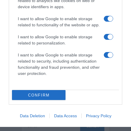
related to analytics like cookies on web or
device identifiers in apps.
I want to allow Google to enable storage
Salva il mio nome, email e sito web in
related to functionality of the website or app.
questo browser per la prossima volta che
commento.
I want to allow Google to enable storage
related to personalization.
I want to allow Google to enable storage
related to security, including authentication
This site uses Akismet to reduce spam.
functionality and fraud prevention, and other
Learn how your comment data is
user protection.
processed.
CONFIRM
CERCA
Data Deletion
Data Access
Privacy Policy
Cerca