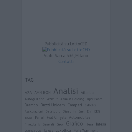
Pubblicità su LottoCED
Viale Sarca 336, Milano
Contatti
TAG
Analisi
A2A
Atlantia
AMPLIFON
Autogrill spa
Azimut
Azimut Holding
Bper Banca
Buzzi Unicem
Campari
Brembo
Cattolica
Datalogic
Diasorin
Eni
Assicurazioni
Enel
ERG
Exor
Fiat Chrysler Automobiles
Ferrari
Grafico
Intesa
Hera
Finecobank
Generali
Geox
Sanpaolo
Luxottica
Italgas
Maire Tecnnimont