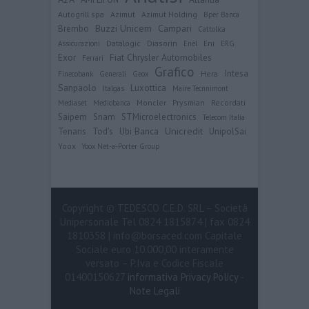
Autogrill spa
Azimut
Azimut Holding
Bper Banca
Buzzi Unicem
Campari
Brembo
Cattolica
Datalogic
Diasorin
Eni
Assicurazioni
Enel
ERG
Exor
Fiat Chrysler Automobiles
Ferrari
Grafico
Intesa
Hera
Finecobank
Generali
Geox
Sanpaolo
Luxottica
Italgas
Maire Tecnnimont
Moncler
Prysmian
Recordati
Mediaset
Mediobanca
Saipem
Snam
STMicroelectronics
Telecom Italia
Ubi Banca
Unicredit
Tenaris
Tod's
UnipolSai
Yoox
Yoox Net-a-Porter Group
Copyright © TEDESCO C.E.D. SRL – Società
Unipersonale Tel 0824 1815874 | fax 0824
1810358 | info@borsaced.com Capitale
Sociale euro 10.000,00 interamente
versato – P.Iva e Codice Fiscale
01400150627
informativa Privacy Policy
-
Note Legali