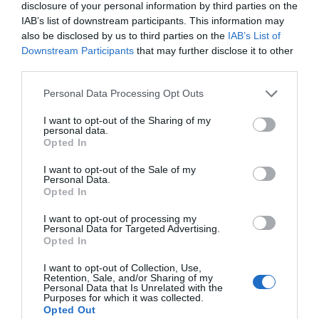
disclosure of your personal information by third parties on the
campi obbligatori sono contrassegnati
*
IAB’s list of downstream participants. This information may
also be disclosed by us to third parties on the
IAB’s List of
Commento
*
Downstream Participants
that may further disclose it to other
third parties.
Please note that this website/app uses one or more Google
Personal Data Processing Opt Outs
services and may gather and store information including but
not limited to your visit or usage behaviour. You may click to
I want to opt-out of the Sharing of my
personal data.
grant or deny consent to Google and its third-party tags to
Opted In
use your data for below specified purposes in below Google
consent section.
I want to opt-out of the Sale of my
Personal Data.
Opted In
I want to opt-out of processing my
Nome
*
Personal Data for Targeted Advertising.
Opted In
I want to opt-out of Collection, Use,
Retention, Sale, and/or Sharing of my
Personal Data that Is Unrelated with the
Purposes for which it was collected.
Email
*
Opted Out