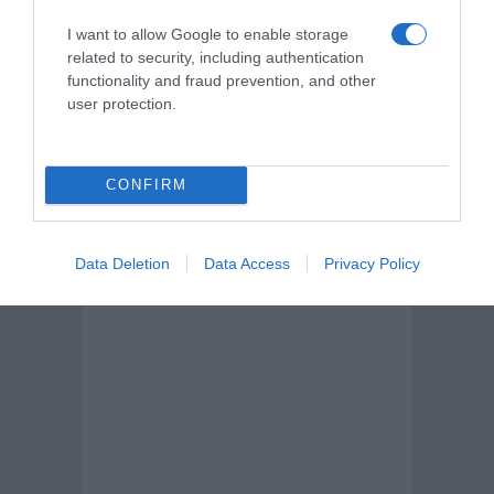
I want to allow Google to enable storage
related to security, including authentication
CERCA
functionality and fraud prevention, and other
user protection.
Cerca
CONFIRM
Data Deletion
Data Access
Privacy Policy