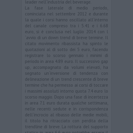
leader nell´industria del beverage.
La fase laterale di medio periodo,
cominciata nel settembre 2012 e durante
la quale i corsi hanno oscillato all´interno
del canale compreso tra i 5.41 e i 6.68
euro, si è conclusa nel luglio 2014 con l
´avvio di un down trend di breve termine. Il
citato movimento ribassista ha spinto le
quotazioni al di sotto dei 5 euro, facendo
registrare lo scorso gennaio i minimi di
periodo in area 4.89 euro. Il successivo gap
up, accompagnato da volumi elevati, ha
segnato un´inversione di tendenza con
delineazione di un trend crescente di breve
termine che ha permesso ai corsi di toccare
i massimi assoluti intorno quota 7.4 euro lo
scorso maggio. Dopo una fase di incertezza
in area 7.1 euro durata qualche settimana,
nelle recenti sedute e in corrispondenza
dell´incrocio al ribasso delle medie mobili,
il titolo ha ritracciato con perdita della
trendline di breve. La rottura del supporto
statico in area 6.6 euro potrebbe essere il