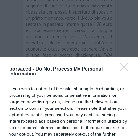
segnale di conferma del nuovo movimento
ribassista con possibili aperture di spazi, in
un primo momento, verso il livello più volte
testato in passato intorno quota 6.26 euro
e, successivamente, verso la soglia
psicologica dei 6 euro. Viceversa, il
rimbalzo delle quotazioni sull´area
supportile citata potrebbe segnare l´inizio
di una fase di scarsa direzionalità.
FIDA
Finanza Dati Analisi Srl
borsaced -
Do Not Process My Personal
Information
Analisi
Campari
←
World Duty Free
Banca Carige
→
If you wish to opt-out of the sale, sharing to third parties, or
processing of your personal or sensitive information for
targeted advertising by us, please use the below opt-out
section to confirm your selection. Please note that after your
Lascia un commento
opt-out request is processed you may continue seeing
interest-based ads based on personal information utilized by
us or personal information disclosed to third parties prior to
your opt-out. You may separately opt-out of the further
Il tuo indirizzo email non sarà pubblicato.
I