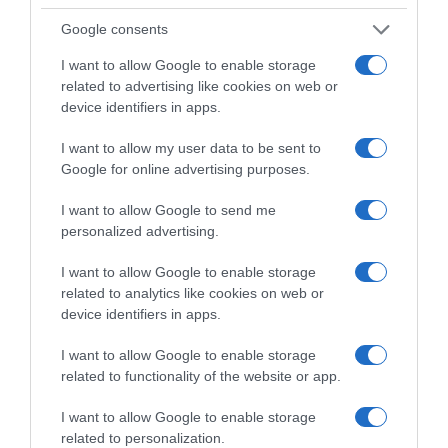
Google consents
I want to allow Google to enable storage
Sito web
related to advertising like cookies on web or
device identifiers in apps.
I want to allow my user data to be sent to
Google for online advertising purposes.
Salva il mio nome, email e sito web in
I want to allow Google to send me
questo browser per la prossima volta che
personalized advertising.
commento.
I want to allow Google to enable storage
related to analytics like cookies on web or
device identifiers in apps.
I want to allow Google to enable storage
This site uses Akismet to reduce spam.
related to functionality of the website or app.
Learn how your comment data is
processed.
I want to allow Google to enable storage
related to personalization.