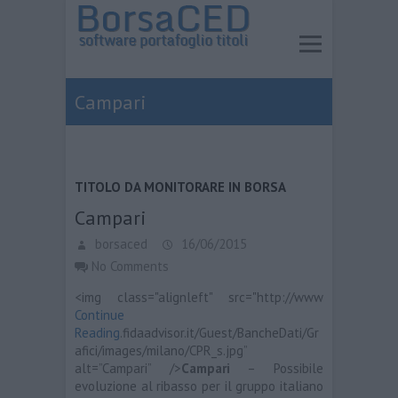
Campari
TITOLO DA MONITORARE IN BORSA
Campari
borsaced
16/06/2015
No Comments
<img class="alignleft" src="http://www
Continue
Reading
.fidaadvisor.it/Guest/BancheDati/Gr
afici/images/milano/CPR_s.jpg”
alt=”Campari” />
Campari
– Possibile
evoluzione al ribasso per il gruppo italiano