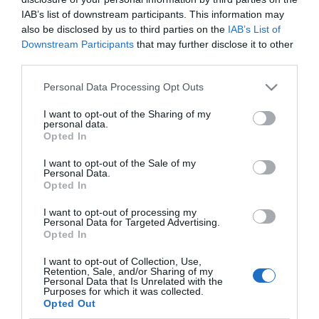
posizioni short volte a raggiungere la
IAB’s list of downstream participants. This information may
soglia psicologica dei 14 euro e in seconda
also be disclosed by us to third parties on the
IAB’s List of
battuta i 13,53 euro, fermando le perdite
Downstream Participants
that may further disclose it to other
oltre i 15,50 euro.
third parties.
Please note that this website/app uses one or more Google
Personal Data Processing Opt Outs
Prysmian
services and may gather and store information including but
←
Enel
Yoox
→
not limited to your visit or usage behaviour. You may click to
I want to opt-out of the Sharing of my
personal data.
grant or deny consent to Google and its third-party tags to
Opted In
use your data for below specified purposes in below Google
consent section.
I want to opt-out of the Sale of my
Personal Data.
Opted In
I want to opt-out of processing my
CERCA
Personal Data for Targeted Advertising.
Opted In
Cerca
I want to opt-out of Collection, Use,
Retention, Sale, and/or Sharing of my
Personal Data that Is Unrelated with the
Purposes for which it was collected.
Opted Out