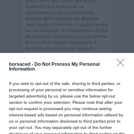
a inizio anno. Nell´ultima fase di tale
movimento si è assistito ad un
rallentamento e ad un contestuale
aumento della volatilità, poi diminuita
dopo il punto di massimo. Il quadro tecnico
ha così realizzato la configurazione grafica
del diamante: tale figura, posta al termine
di un trend, è segnale di inversione di
tendenza. Alla rottura del supporto
inferiore si è verificato un vistoso calo
delle quotazioni, il quale ha permesso la
borsaced -
Do Not Process My Personal
negazione della precedente trendline
Information
positiva e ha inaugurato la fase
discendente tutt´ora in corso. Nelle ultime
If you wish to opt-out of the sale, sharing to third parties, or
settimane i prezzi sono scesi fino a 12,34
processing of your personal or sensitive information for
euro, salvo poi invertire la tendenza nel
breve periodo aprendo una fase positiva
targeted advertising by us, please use the below opt-out
anche sorretta dal dato di stabilità dei
section to confirm your selection. Please note that after your
ricavi dei primi 9 mesi. Qualora il recupero
opt-out request is processed you may continue seeing
dovesse proseguire sarebbe decisivo il test
interest-based ads based on personal information utilized by
con la trendline negativa di medio termine
us or personal information disclosed to third parties prior to
transitante attualmente a 14,80 euro: in
your opt-out. You may separately opt-out of the further
caso di respinta risulterebbero opportune
disclosure of your personal information by third parties on the