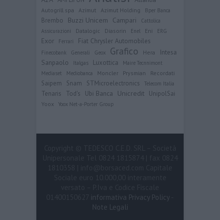
Autogrill spa
Azimut
Azimut Holding
Bper Banca
Buzzi Unicem
Campari
Brembo
Cattolica
Datalogic
Diasorin
Eni
Assicurazioni
Enel
ERG
Exor
Fiat Chrysler Automobiles
Ferrari
Grafico
Intesa
Hera
Finecobank
Generali
Geox
Sanpaolo
Luxottica
Italgas
Maire Tecnnimont
Moncler
Prysmian
Recordati
Mediaset
Mediobanca
Saipem
Snam
STMicroelectronics
Telecom Italia
Ubi Banca
Unicredit
Tenaris
Tod's
UnipolSai
Yoox
Yoox Net-a-Porter Group
Copyright © TEDESCO C.E.D. SRL – Società
Unipersonale Tel 0824 1815874 | fax 0824
1810358 | info@borsaced.com Capitale
Sociale euro 10.000,00 interamente
versato – P.Iva e Codice Fiscale
01400150627
informativa Privacy Policy
-
Note Legali