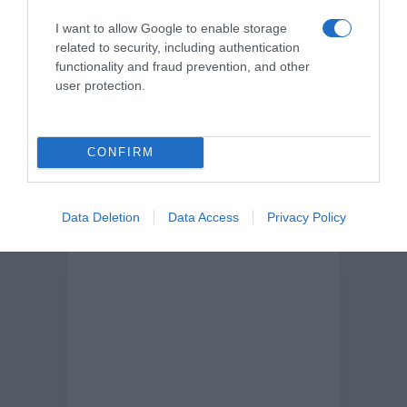
I want to allow Google to enable storage
related to security, including authentication
CERCA
functionality and fraud prevention, and other
user protection.
Cerca
CONFIRM
Data Deletion
Data Access
Privacy Policy