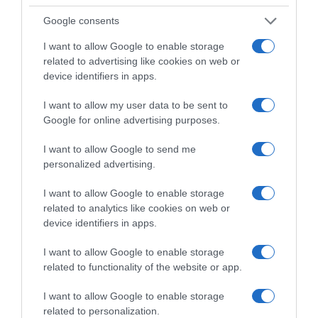
Google consents
I want to allow Google to enable storage
Sito web
related to advertising like cookies on web or
device identifiers in apps.
I want to allow my user data to be sent to
Google for online advertising purposes.
Salva il mio nome, email e sito web in
I want to allow Google to send me
questo browser per la prossima volta che
personalized advertising.
commento.
I want to allow Google to enable storage
related to analytics like cookies on web or
device identifiers in apps.
I want to allow Google to enable storage
This site uses Akismet to reduce spam.
related to functionality of the website or app.
Learn how your comment data is
processed.
I want to allow Google to enable storage
related to personalization.