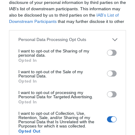
disclosure of your personal information by third parties on the
campi obbligatori sono contrassegnati
*
IAB’s list of downstream participants. This information may
also be disclosed by us to third parties on the
IAB’s List of
Commento
*
Downstream Participants
that may further disclose it to other
third parties.
Please note that this website/app uses one or more Google
Personal Data Processing Opt Outs
services and may gather and store information including but
not limited to your visit or usage behaviour. You may click to
I want to opt-out of the Sharing of my
personal data.
grant or deny consent to Google and its third-party tags to
Opted In
use your data for below specified purposes in below Google
consent section.
I want to opt-out of the Sale of my
Personal Data.
Opted In
I want to opt-out of processing my
Nome
*
Personal Data for Targeted Advertising.
Opted In
I want to opt-out of Collection, Use,
Retention, Sale, and/or Sharing of my
Personal Data that Is Unrelated with the
Purposes for which it was collected.
Email
*
Opted Out