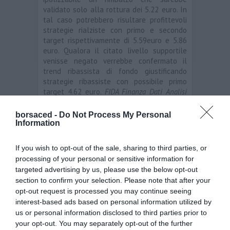
validato solo alla rottura dei 5.22 euro. In
tal caso potrebbero risultare profittevoli
strategie rialziste con primo e secondo
target rispettivamente di 5.59euro e 5.86
euro. Qualora il citato livello supportile
venisse negato verrebbe confermato il
trend ribassista di fondo giustificando
strategie ribassiste con possibile primo
target 4.62 euro.
FIDA Finanza Dati Analisi
Srl
borsaced -
Do Not Process My Personal
Information
Unicredit
←
Cattolica Assicurazioni
Snam
→
If you wish to opt-out of the sale, sharing to third parties, or
processing of your personal or sensitive information for
targeted advertising by us, please use the below opt-out
section to confirm your selection. Please note that after your
Lascia un commento
opt-out request is processed you may continue seeing
interest-based ads based on personal information utilized by
us or personal information disclosed to third parties prior to
your opt-out. You may separately opt-out of the further
Il tuo indirizzo email non sarà pubblicato.
I