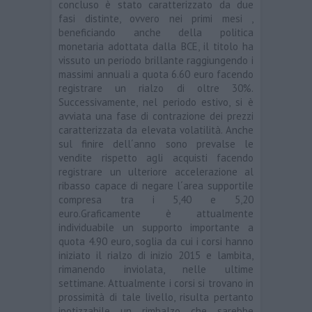
concluso è stato caratterizzato da due
fasi distinte, ovvero nei primi mesi ,
beneficiando anche della politica
monetaria adottata dalla BCE, il titolo ha
vissuto un periodo brillante raggiungendo i
massimi annuali a quota 6.60 euro facendo
registrare un rialzo di oltre 30%.
Successivamente, nel periodo estivo, si è
avviata una fase di contrazione dei prezzi
caratterizzata da elevata volatilità. Anche
sul finire dell´anno sono prevalse le
vendite rispetto agli acquisti facendo
registrare un ulteriore accelerazione al
ribasso capace di negare l´area supportile
compresa tra i 5,40 e 5,20
euro.Graficamente è attualmente
individuabile un supporto importante a
quota 4.90 euro, soglia da cui i corsi hanno
iniziato il rialzo di inizio 2015 e lambita,
rimanendo inviolata, nelle ultime
settimane. Attualmente i corsi si trovano in
prossimità di tale livello, risulta pertanto
ipotizzabile un rimbalzo che sarebbe