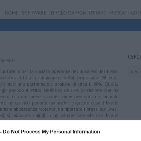
HOME
SOFTWARE
TITOLO DA MONITORARE
MERCATI AZI
CERC
omments
Cerca
 quotazioni per la società operante nel business del lusso.
ortato il titolo a raggiungere valori prossimi ai 98 euro,
chi mesi una performance positiva di circa il 50%. Quella
ngo periodo è stata smentita da una correzione che ha
80 euro. Con una breve accelerazione avvenuta nel periodo
te i massimi di periodo, ma anche in questo caso il livello
anche abbastanza violenta, ha riportato i prezzi sui livelli
esi, si muovono quindi in un canale laterale con livello
esistenziale in prossimità dei 82,50 euro. Durante le ultime
ssimità del floor non infrangendolo e dando inizio a una
 -
Do Not Process My Personal Information
 rottura dei 77,46 euro, massimo odierno, potrebbe essere un
evoli strategie rialziste con primo e secondo obiettivo