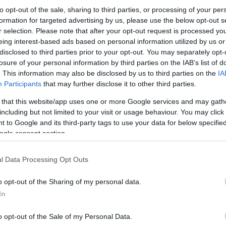
ro. Alternativamente se i prezzi tornassero in prossimità
to opt-out of the sale, sharing to third parties, or processing of your per
rza per la perforazione, il quadro potrebbe evolversi
formation for targeted advertising by us, please use the below opt-out s
ssione anche marcata.
FIDA Finanza Dati Analisi Srl
r selection. Please note that after your opt-out request is processed y
eing interest-based ads based on personal information utilized by us or
disclosed to third parties prior to your opt-out. You may separately opt-
losure of your personal information by third parties on the IAB’s list of
Eni
→
. This information may also be disclosed by us to third parties on the
IA
Participants
that may further disclose it to other third parties.
 that this website/app uses one or more Google services and may gath
including but not limited to your visit or usage behaviour. You may click 
 to Google and its third-party tags to use your data for below specifi
ogle consent section.
.
I campi obbligatori sono contrassegnati
*
l Data Processing Opt Outs
o opt-out of the Sharing of my personal data.
In
o opt-out of the Sale of my Personal Data.