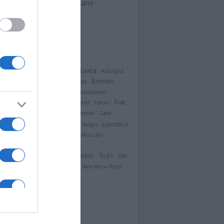
Viale Sarca 336, Milano
Contatti
Analisi
Atlantia
MPLIFON
Autogrill
Brembo
imut
Azimut Holding
Bper Banca
Unicem
Campari
Cattolica Assicurazioni
Exor
Fiat
ic
Diasorin
Eni
Enel
ERG
Ferrari
er Automobiles
Finecobank
Generali
Geox
ico
Intesa Sanpaolo
Luxottica
Hera
Italgas
Moncler
cnnimont
Mediaset
Mediobanca
Saipem
Snam
n
Recordati
Ubi
oelectronics
Tenaris
Tod's
Telecom Italia
Unicredit
UnipolSai
Yoox
Yoox Net-a-Porter