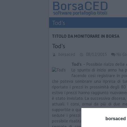
Tod’s
TITOLO DA MONITORARE IN BORSA
Tod’s
borsaced
08/12/2015
No C
Tod’s
– Possibile rialzo delle
Lo spunto di inizio anno ha p
facendo così registrare in po
che poteva sembrare una ripresa di lu
riportato i prezzi in prossimità degli 
estivo i prezzi hanno raggiunto nuovamen
è stato inviolato. La successiva discesa, 
attuali. I corsi, ormai da più di due m
supportile a quota 75 euro e un livello r
sedute i prezzi sono rimbalzati in pro
borsaced
possibile risalita. In questo scenario la
segnale di conferma e rendere profitt