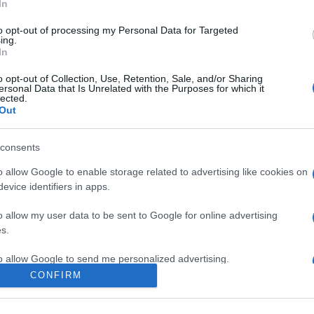
In
to opt-out of processing my Personal Data for Targeted
ing.
In
TAG
o opt-out of Collection, Use, Retention, Sale, and/or Sharing
ersonal Data that Is Unrelated with the Purposes for which it
A2A
lected.
A
Out
spa
Az
Buzzi 
Datalog
consents
Chrysl
Graf
o allow Google to enable storage related to advertising like cookies on
evice identifiers in apps.
Maire Te
Prysmia
o allow my user data to be sent to Google for online advertising
STMicr
s.
Banca
Group
to allow Google to send me personalized advertising.
CONFIRM
o allow Google to enable storage related to analytics like cookies on
evice identifiers in apps.