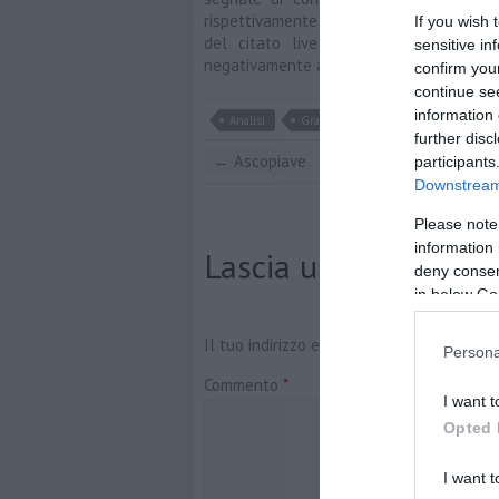
rispettivamente di 79,80 euro e 82,36 eu
If you wish 
del citato livello e trovassero la fo
sensitive in
negativamente aprendo spazi ad una fle
confirm you
continue se
information 
Analisi
Grafico
Tod's
further disc
←
Ascopiave
participants
Downstream 
Please note
information 
Lascia un commento
deny consent
in below Go
Il tuo indirizzo email non sarà pubblicato
Persona
Commento
*
I want t
Opted 
I want t