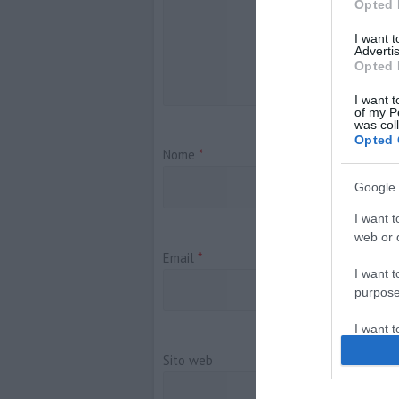
Opted 
I want 
Advertis
Opted 
I want t
of my P
was col
Opted 
Nome
*
Google 
I want t
web or d
Email
*
I want t
purpose
I want 
Sito web
I want t
web or d