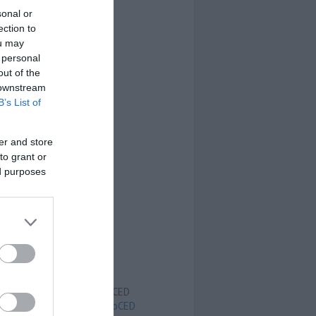
sonal or
ection to
ou may
 personal
out of the
 downstream
B’s List of
er and store
to grant or
ed purposes
Pubblicità su LottoCED